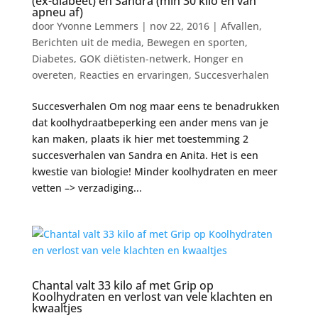
(ex-diabeet) en Sandra (min 30 kilo en van
apneu af)
door
Yvonne Lemmers
|
nov 22, 2016
|
Afvallen
,
Berichten uit de media
,
Bewegen en sporten
,
Diabetes
,
GOK diëtisten-netwerk
,
Honger en
overeten
,
Reacties en ervaringen
,
Succesverhalen
Succesverhalen Om nog maar eens te benadrukken
dat koolhydraatbeperking een ander mens van je
kan maken, plaats ik hier met toestemming 2
succesverhalen van Sandra en Anita. Het is een
kwestie van biologie! Minder koolhydraten en meer
vetten –> verzadiging...
Chantal valt 33 kilo af met Grip op
Koolhydraten en verlost van vele klachten en
kwaaltjes