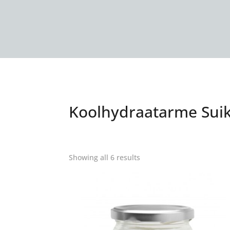
Koolhydraatarme Suike
Sorted
Showing all 6 results
by
latest