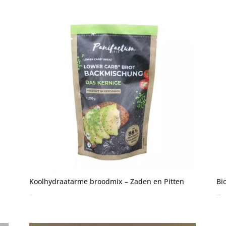
Koolhydraatarme broodmix – Zaden en Pitten
Bi
€
4,95
incl. btw
€
22,95
incl. btw