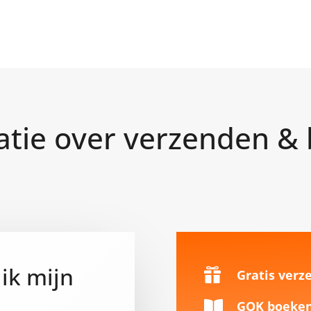
atie over verzenden & 
ik mijn

Gratis verze

GOK boeken 