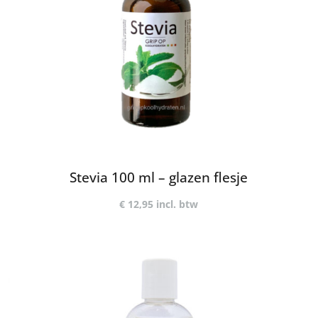
Stevia 100 ml – glazen flesje
€
12,95
incl. btw