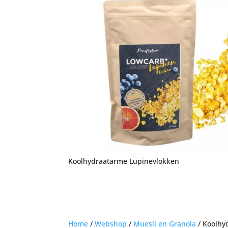
Koolhydraatarme Lupinevlokken
€
4,25
incl. btw
Home
/
Webshop
/
Muesli en Granola
/ Koolhy