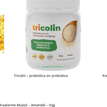
Tricolin – probiotica en prebiotica
Ko
€
15,95
incl. btw
€
6,75
incl. btw
draatarme Muesli – Amandel – Vijg