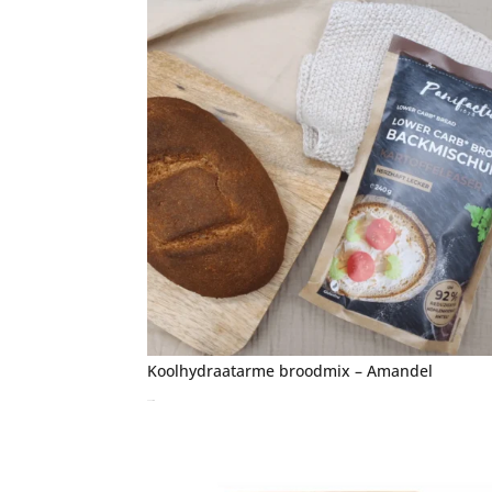
Koolhydraatarme broodmix – Amandel
€
5,40
incl. btw