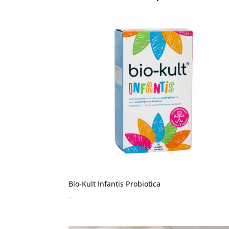
Bio-Kult Infantis Probiotica
€
18,95
incl. btw