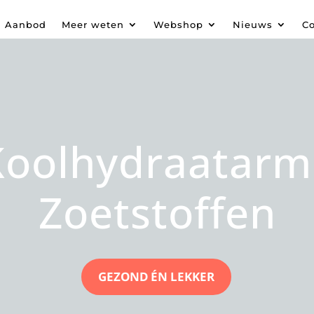
Aanbod
Meer weten
Webshop
Nieuws
Co
Koolhydraatarm
Zoetstoffen
GEZOND ÉN LEKKER