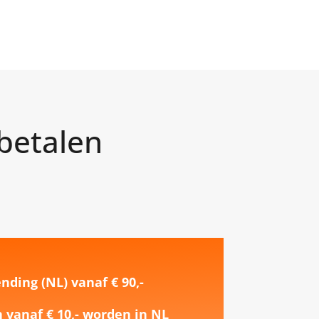
betalen
nding (NL) vanaf € 90,-
vanaf € 10,- worden in NL