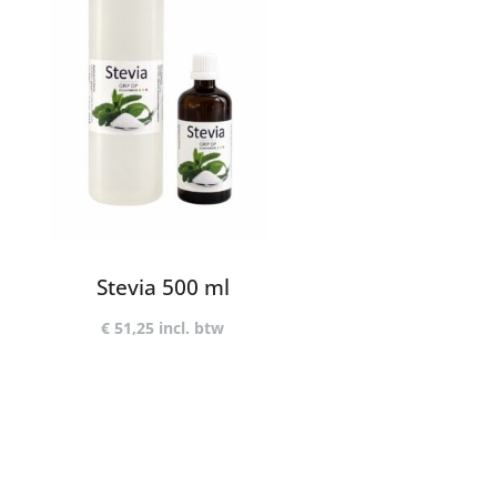
Stevia 500 ml
€
51,25
incl. btw