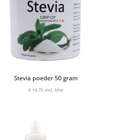
Stevia poeder 50 gram
€
10,75
incl. btw