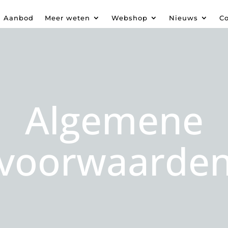
Aanbod
Meer weten
Webshop
Nieuws
Co
Algemene
voorwaarde