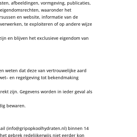
ksten,
afbeeldingen, vormgeving, publicaties,
e eigendomsrechten, waaronder het
rsussen en website, informatie van de
e verwerken
, te
exploiteren of op andere wijze
zijn en blijven het exclusieve eigendom van
en weten dat deze van vertrouwelijke
aard
wet
–
en regelgeving tot
bekendmaking
rekt zijn. Gegevens worden in ieder geval als
ldig
bewaren.
ail (info@gripopkoolhydraten.nl) b
innen 14
 het gebrek redelijkerwijs niet eerder kon