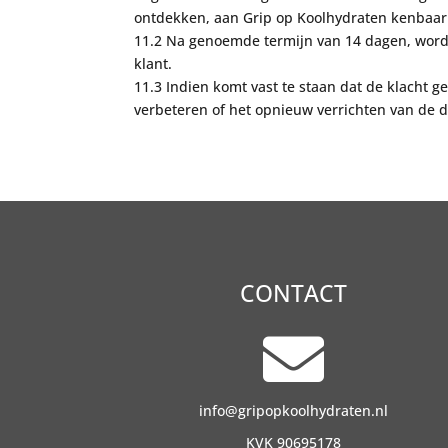
ontdekken, aan
Grip op Koolhydraten kenbaar
11
.
2
Na genoemde termijn van 14 dagen,
word
klant.
1
1
.
3
Indien komt vast te staan dat de klacht g
verbeteren of het opnieuw verrichten van de
d
CONTACT

info@gripopkoolhydraten.nl
KVK 90695178