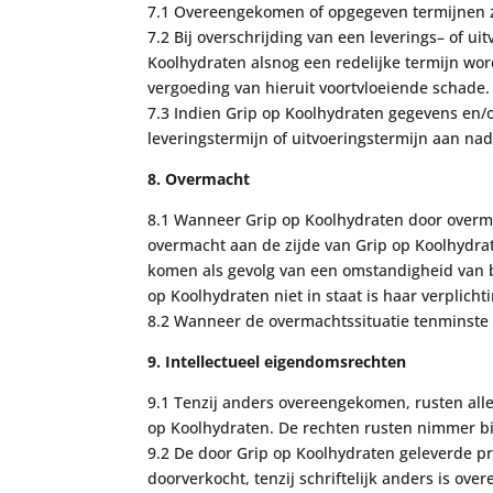
7.1 Overeengekomen of opgegeven termijnen zi
7.2 Bij overschrijding van een leverings
–
of ui
Koolhydraten alsnog een redelijke termijn wo
vergoeding van
hieruit voortvloeiende schade.
7.3 Indien Grip op Koolhydraten gegevens en/of
leveringstermijn of uitvoeringstermijn aan na
8. Overmacht
8.1 Wanneer Grip op Koolhydraten door overma
overmacht aan de zijde van Grip op Koolhydrat
komen als gevolg van een omstandigheid van b
op Koolhydraten niet in staat is haar verplich
8.2 Wanneer de overmachtssituatie tenminste 6
9.
Intellectueel eigendomsrechten
9.1 Tenzij anders overeengekomen, rusten all
op Koolhydraten. De rechten rusten nimmer bij
9.2
De door Grip op Koolhydraten geleverde p
doorve
rkocht, tenzij schriftelijk anders is ov