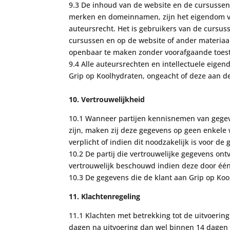
9.3
De inhoud van de website en de cursussen 
merken en domeinnamen, zijn het eigendom v
auteursrecht. Het is
gebruikers van de cursuss
cursussen en op
de website of ander materiaa
openbaar te maken zonder voorafgaande toe
9.4
Alle auteursrechten en intellectuele eig
Grip op Koolhydraten, ongeacht of deze aan 
10. Vertrouwelijkheid
10
.1 Wanneer partijen kennisnemen van gegev
zijn, maken zij deze gegevens op geen
enkele 
verplicht of indien dit noodzakelijk is voor d
10
.2 De partij die
vertrouwelijke gegevens ontv
vertrouwelijk beschouwd indien
deze door
é
é
10
.3 De gegevens die de klant aan
Grip op Koo
11. Klachtenregeling
1
1
.1 Klachten met betrekking tot de uitvoeri
dagen na uitvoering dan wel binnen 14 dagen