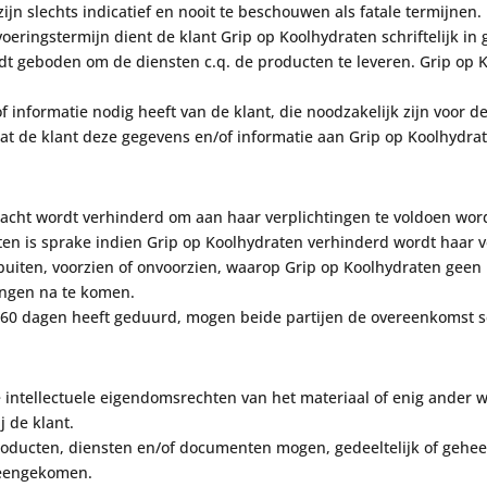
jn slechts indicat
ief en nooit te beschouwen als
fatale termijnen.
tvoeringstermijn dient de klant Grip op Koolhydraten schriftelijk in
rdt geboden om de diensten c.
q.
de producten te leveren. Grip op
 informatie nodig heeft van de klant, die noodzakelijk zijn voor
de
dat de klant deze
gegevens en/of informatie aan Grip op Koolhydrat
cht wordt verhinderd om aan haar verplichtingen te voldoen word
en is sprake indien Grip op Koolhydraten verhinderd wordt haar v
uiten, voorzien of onvoorzien, waarop Grip op Koolhydraten geen
tingen na te komen.
0 dagen heeft geduurd, mogen beide partijen de overeenkomst schr
e intellectuele eigendomsrechten van het materiaal of enig ander 
 de klant.
roducten, diensten en/of documenten mogen, gedeeltelijk of
gehee
ereengekomen.