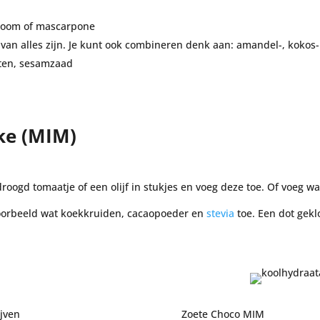
sroom of mascarpone
n van alles zijn. Je kunt ook combineren denk aan: amandel-, kokos
tten, sesamzaad
ke (MIM)
roogd tomaatje of een olijf in stukjes en voeg deze toe. Of voeg 
voorbeeld wat koekkruiden, cacaopoeder en
stevia
toe. Een dot gekl
jven
Zoete Choco MIM