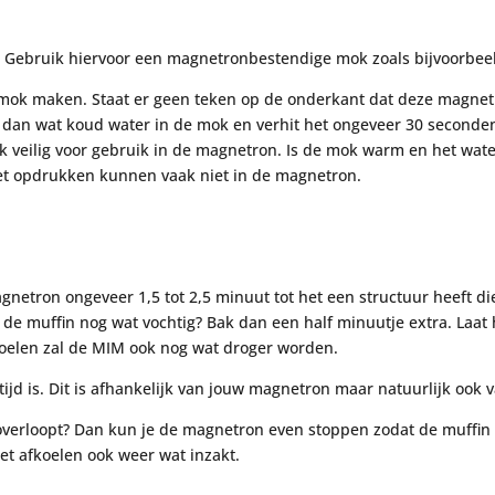
n. Gebruik hiervoor een magnetronbestendige mok zoals bijvoorbe
e mok maken. Staat er geen teken op de onderkant dat deze magne
 dan wat koud water in de mok en verhit het ongeveer 30 seconden
veilig voor gebruik in de magnetron. Is de mok warm en het water
t opdrukken kunnen vaak niet in de magnetron.
etron ongeveer 1,5 tot 2,5 minuut tot het een structuur heeft die
s de muffin nog wat vochtig? Bak dan een half minuutje extra. Laat
oelen zal de MIM ook nog wat droger worden.
ijd is. Dit is afhankelijk van jouw magnetron maar natuurlijk ook v
na overloopt? Dan kun je de magnetron even stoppen zodat de muffi
het afkoelen ook weer wat inzakt.