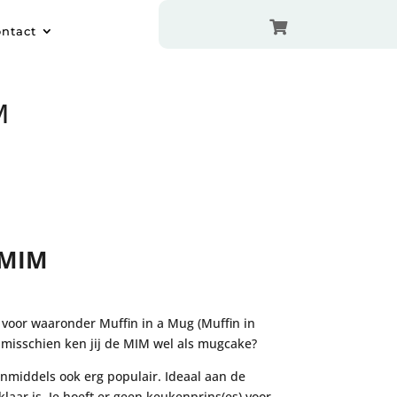

ntact
M
 MIM
’ voor waaronder Muffin in a Mug (Muffin in
f misschien ken jij de MIM wel als mugcake?
middels ook erg populair. Ideaal aan de
aar is. Je hoeft er geen keukenprins(es) voor