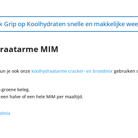
ek Grip op Koolhydraten snelle en makkelijke w
ydraatarme MIM
kun je ook onze
koolhydraatarme cracker- en broodmix
gebruiken o
-groene beleg.
e een halve of een hele MIM per maaltijd.