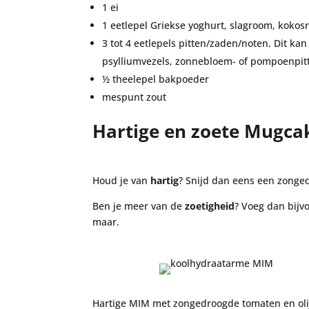
1 ei
1 eetlepel Griekse yoghurt, slagroom, koko
3 tot 4 eetlepels pitten/zaden/noten. Dit ka
psylliumvezels, zonnebloem- of pompoenpi
½ theelepel bakpoeder
mespunt zout
Hartige en zoete Mugca
Houd je van
hartig
? Snijd dan eens een zonged
Ben je meer van de
zoetigheid
? Voeg dan bij
maar.
Hartige MIM met zongedroogde tomaten en oli