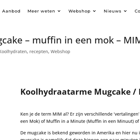
Aanbod
Meer weten
Webshop
Nieuws
Co
cake – muffin in een mok – MI
 Koolhydraten
,
recepten
,
Webshop
Koolhydraatarme Mugcake /
Ken je de term MIM al? Er zijn verschillende ‘vertalingen
een Mok) of Muffin in a Minute (Muffin in een Minuut) o
De mugcake is bekend geworden in Amerika en hier nu in
mugcake is namelijk dat deze binnen een paar minuten kl