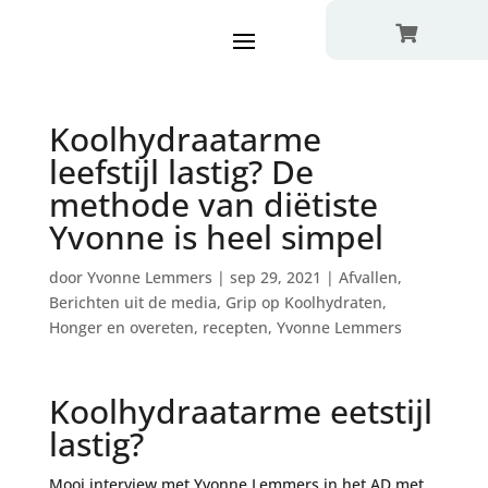

Koolhydraatarme
leefstijl lastig? De
methode van diëtiste
Yvonne is heel simpel
door
Yvonne Lemmers
|
sep 29, 2021
|
Afvallen
,
Berichten uit de media
,
Grip op Koolhydraten
,
Honger en overeten
,
recepten
,
Yvonne Lemmers
Koolhydraatarme eetstijl
lastig?
Mooi interview met Yvonne Lemmers in het AD met