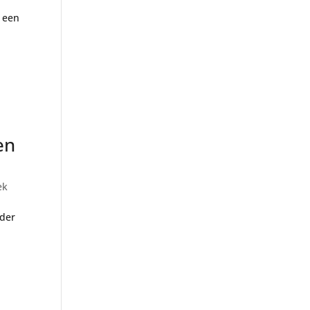
s een
en
ek
nder