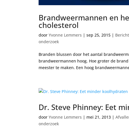
Brandweermannen en het
cholesterol
door
Yvonne Lemmers
|
sep 25, 2015
|
Berich
onderzoek
Branden blussen door het aantal brandweerma
brandweermannen hoog. Hoe groter de bran
meester te maken. Een hoog brandweermannen
Dr. Steve Phinney: Eet m
door
Yvonne Lemmers
|
mei 21, 2013
|
Afvall
onderzoek