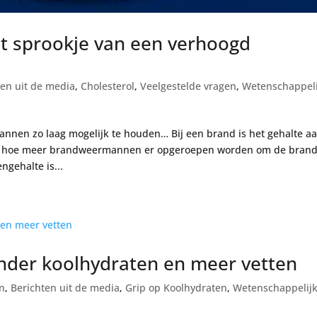
 sprookje van een verhoogd
ten uit de media
,
Cholesterol
,
Veelgestelde vragen
,
Wetenschappeli
nnen zo laag mogelijk te houden… Bij een brand is het gehalte a
d hoe meer brandweermannen er opgeroepen worden om de bran
gehalte is...
inder koolhydraten en meer vetten
en
,
Berichten uit de media
,
Grip op Koolhydraten
,
Wetenschappelij