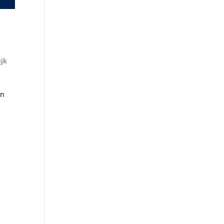
jk
an
d
k