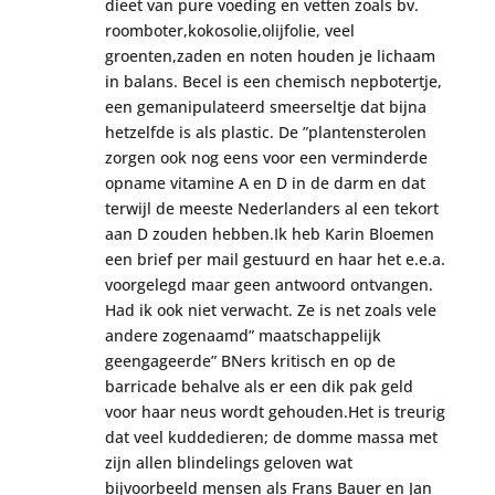
dieet van pure voeding en vetten zoals bv.
roomboter,kokosolie,olijfolie, veel
groenten,zaden en noten houden je lichaam
in balans. Becel is een chemisch nepbotertje,
een gemanipulateerd smeerseltje dat bijna
hetzelfde is als plastic. De ”plantensterolen
zorgen ook nog eens voor een verminderde
opname vitamine A en D in de darm en dat
terwijl de meeste Nederlanders al een tekort
aan D zouden hebben.Ik heb Karin Bloemen
een brief per mail gestuurd en haar het e.e.a.
voorgelegd maar geen antwoord ontvangen.
Had ik ook niet verwacht. Ze is net zoals vele
andere zogenaamd” maatschappelijk
geengageerde” BNers kritisch en op de
barricade behalve als er een dik pak geld
voor haar neus wordt gehouden.Het is treurig
dat veel kuddedieren; de domme massa met
zijn allen blindelings geloven wat
bijvoorbeeld mensen als Frans Bauer en Jan