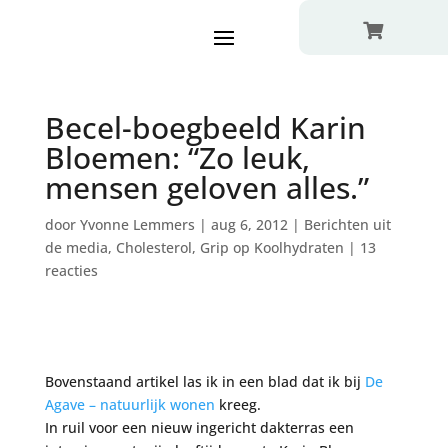

Becel-boegbeeld Karin
Bloemen: “Zo leuk,
mensen geloven alles.”
door
Yvonne Lemmers
|
aug 6, 2012
|
Berichten uit
de media
,
Cholesterol
,
Grip op Koolhydraten
|
13
reacties
Bovenstaand artikel las ik in een blad dat ik bij
De
Agave – natuurlijk wonen
kreeg.
In ruil voor een nieuw ingericht dakterras een