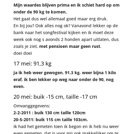
Mijn waardes blijven prima en ik schiet hard op om
onder de 90 kg te komen.
Het gaat dus wel allemaal goed maar erg druk.
En bij jou? Ook alles nog ok? Vanavond lekker op de
bank naar het songfestival kijken en ik moet deze
week ook nog s avonds 2 honden apart uitlaten, dus
zoals je ziet,
met pensioen maar geen rust
.
doei doei
17 mei: 91,3 kg
Ja ik heb weer gewogen. 91.3 kg. weer bijna 1 kilo
eraf, ik ben lekker op weg naar onder de 90, nog
even.
20 mei: buik -15 cm, taille -17 cm
Omvanggegevens:
2-2-2011 : buik 130 cm taille 120cm
20-5-2011: buik 115 cm taille 103cm.
Ik had het gemeten toen ik begon en ik heb nu weer
even gemeten, dat is voor mij ook makkelijker om te