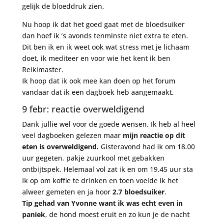
gelijk de bloeddruk zien.
Nu hoop ik dat het goed gaat met de bloedsuiker
dan hoef ik ’s avonds tenminste niet extra te eten.
Dit ben ik en ik weet ook wat stress met je lichaam
doet, ik mediteer en voor wie het kent ik ben
Reikimaster.
Ik hoop dat ik ook mee kan doen op het forum
vandaar dat ik een dagboek heb aangemaakt.
9 febr: reactie overweldigend
Dank jullie wel voor de goede wensen. Ik heb al heel
veel dagboeken gelezen maar
mijn reactie op dit
eten is overweldigend.
Gisteravond had ik om 18.00
uur gegeten, pakje zuurkool met gebakken
ontbijtspek. Helemaal vol zat ik en om 19.45 uur sta
ik op om koffie te drinken en toen voelde ik het
alweer gemeten en ja hoor
2.7 bloedsuiker
.
Tip gehad van Yvonne want ik was echt even in
paniek
, de hond moest eruit en zo kun je de nacht