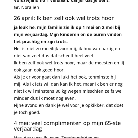
Volksvijand no 1 verslaan, kanjer dat je bent!
Gr. Noralien
26 april: Ik ben zelf ook wel trots hoor
ja leuk he, mijn familie zie ik op 1 mei en 2 mei bij
mijn verjaardag. Mijn kinderen en de buren vinden
het prachtig en zijn trots.
Het is niet zo moeilijk voor mij, ik hou van hartig en
niet van zoet dus dat scheelt heel veel.
Ik ben zelf ook wel trots hoor, maar de meesten en jij
ook gaan ook goed hoor.
Als je er voor gaat dan lukt het ook, tenminste bij
mij. Als ik iets wil dan kan ik het, maar ik ben er nog
niet ik wil minstens 80 kg wegen misschien zelfs wel
minder dus ik moet nog even.
Fijne avond en dank je wel voor je opkikker, dat doet
je toch goed.
4 mei: veel complimenten op mijn 65-ste
verjaardag
Nou daar was ik weer. Zondagmiddag en