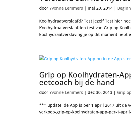
door
Yvonne Lemmers
|
mei 20, 2014
|
Beginn
Koolhydraatverslaafd? Test jezelf Test hier h
Koolhydraatverslaafden test van Grip op Koolhy
koolhydraatverslaving je op dit moment hebt e
Grip op Koolhydraten-App
eetcoach bij de hand
door
Yvonne Lemmers
|
dec 30, 2013
|
Grip o
*** update: de App is per 1 april 2017 uit de v
verkoop-grip-op-koolhydraten-app-per-1-apr