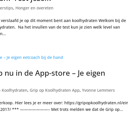
erstips
,
Honger en overeten
oe verslaafd je op dit moment bent aan koolhydraten Welkom bij de
draten. Na het invullen van de test kun je zien welk level van
n...
 nu in de App-store – Je eigen
p Koolhydraten
,
Grip op Koolhydraten App
,
Yvonne Lemmers
erkoop. Hier lees je er meer over: https://gripopkoolhydraten.nl/ei
il-2017/ *** ———————– Met trots melden we dat de Grip op...