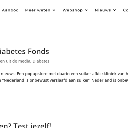
Aanbod
Meer weten
Webshop
Nieuws
Co
Diabetes Fonds
ten uit de media
,
Diabetes
d nieuws: Een popupstore met daarin een suiker afkickkliniek van 
 “Nederland is onbewust verslaafd aan suiker” Nederland is onb
n? Test jezelf!