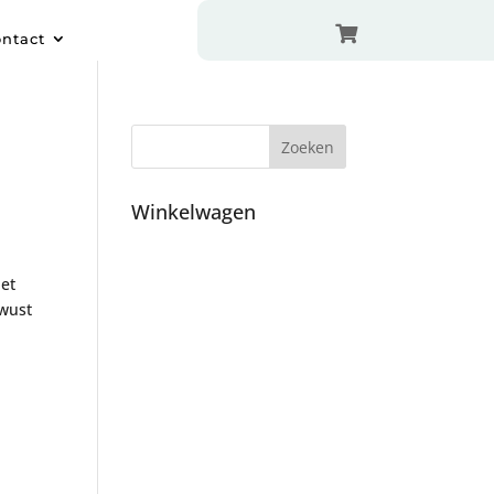

ntact
Winkelwagen
het
ewust