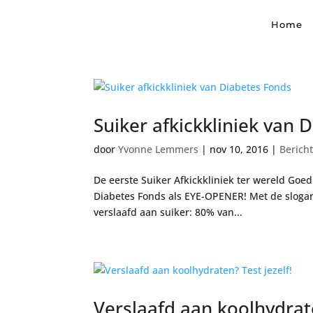
Home
Suiker afkickkliniek van 
door
Yvonne Lemmers
|
nov 10, 2016
|
Berich
De eerste Suiker Afkickkliniek ter wereld Goe
Diabetes Fonds als EYE-OPENER! Met de slogan
verslaafd aan suiker: 80% van...
Verslaafd aan koolhydrate