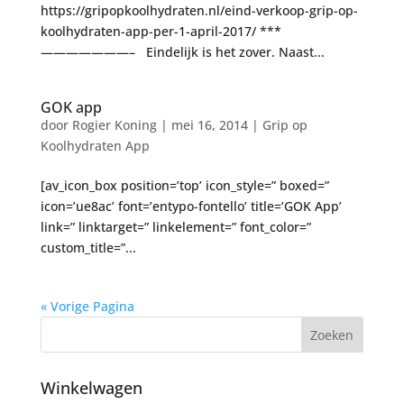
https://gripopkoolhydraten.nl/eind-verkoop-grip-op-
koolhydraten-app-per-1-april-2017/ ***
———————– Eindelijk is het zover. Naast...
GOK app
door
Rogier Koning
|
mei 16, 2014
|
Grip op
Koolhydraten App
[av_icon_box position=’top’ icon_style=” boxed=”
icon=’ue8ac’ font=’entypo-fontello’ title=’GOK App’
link=” linktarget=” linkelement=” font_color=”
custom_title=”...
« Vorige Pagina
Winkelwagen