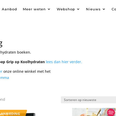
Aanbod
Meer weten
Webshop
Nieuws
Co
g
olhydraten boeken.
ep Grip op Koolhydraten
lees dan hier verder.
er
onze online winkel met het
ramma
Sorted
ond
by
latest
AANBIEDING