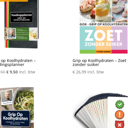
 op Koolhydraten –
Grip op Koolhydraten – Zoet
dingsplanner
zonder suiker
Oorspronkelijke
Huidige
,50
€
9,50
incl. btw
€
26,99
incl. btw
prijs
prijs
was:
is:
€ 17,50.
€ 9,50.