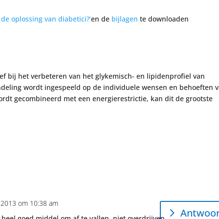
 de oplossing van diabetici?’
en de
bijlagen
te downloaden
ef bij het verbeteren van het glykemisch- en lipidenprofiel van
andeling wordt ingespeeld op de individuele wensen en behoeften 
ordt gecombineerd met een energierestrictie, kan dit de grootste
 2013 om 10:38 am
Antwoo
 heel goed middel om af te vallen, niet overdrijven