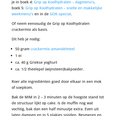
je in boek 4:
Grip op Koolhydraten – dagmenu’s
,
boek 5:
Grip op Koolhydraten – snelle en makkelijke
weekmenu’s
en in de
GOK-special
.
Of neem eenvoudig de Grip op Koolhydraten
crackermix als basis.
Dit heb je nodig:
50 gram
crackermix amandelmeel
1 ei
ca. 40 g Griekse yoghurt
ca. 1/2 theelepel (wijnsteen)bakpoeder.
Roer alle ingrediënten goed door elkaar in een mok
of soepkom.
Bak de MIM in 2 – 3 minuten op de hoogste stand tot
de structuur lijkt op cake. Is de muffin nog wat
vochtig, bak dan een half minuutje extra. Even uit
laten dampen en in 5 plakjes snijden. Besmeren en