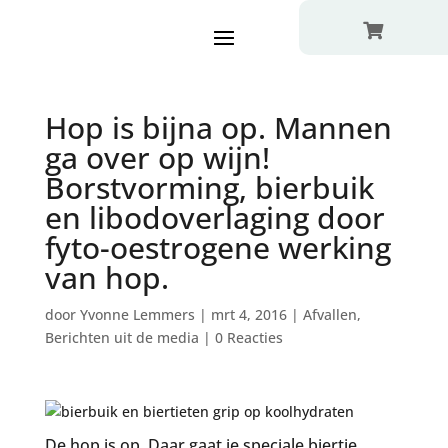

Hop is bijna op. Mannen
ga over op wijn!
Borstvorming, bierbuik
en libodoverlaging door
fyto-oestrogene werking
van hop.
door
Yvonne Lemmers
|
mrt 4, 2016
|
Afvallen
,
Berichten uit de media
|
0 Reacties
De hop is op. Daar gaat je speciale biertje