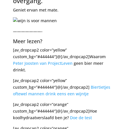
overgang.
Geniet ervan met mate.
———————-
Meer lezen?
[av_dropcap2 color=”yellow”
custom_bg=”#444444″]@[/av_dropcap2]Waarom
Peter Joosten van ProjectLeven
geen bier meer
drinkt.
[av_dropcap2 color=”yellow”
custom_bg=”#444444″]@[/av_dropcap2]
Biertietjes
oftewel mannen drink eens een wijntje
[av_dropcap2 color=”orange”
custom_bg=”#444444″]@[/av_dropcap2]Hoe
koolhydraatverslaafd ben je?
Doe de test
[av_dropcap2 color=”orange”