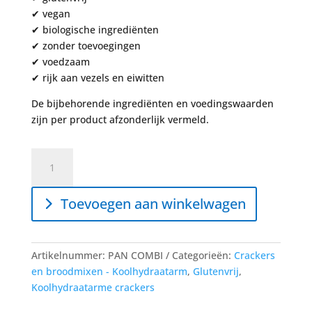
✔ vegan
✔ biologische ingrediënten
✔ zonder toevoegingen
✔ voedzaam
✔ rijk aan vezels en eiwitten
De bijbehorende ingrediënten en voedingswaarden
zijn per product afzonderlijk vermeld.
Knäckebröd
-
Koolhydraatarm
Toevoegen aan winkelwagen
-
Combinatie
(voordeel)
aantal
Artikelnummer:
PAN COMBI
Categorieën:
Crackers
en broodmixen - Koolhydraatarm
,
Glutenvrij
,
Koolhydraatarme crackers