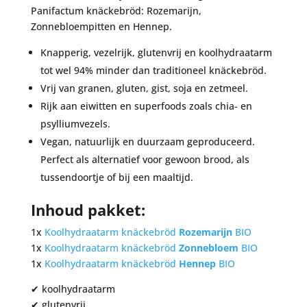
Panifactum knäckebröd: Rozemarijn,
Zonnebloempitten en Hennep.
Knapperig, vezelrijk, glutenvrij en koolhydraatarm
tot wel 94% minder dan traditioneel knäckebröd.
Vrij van granen, gluten, gist, soja en zetmeel.
Rijk aan eiwitten en superfoods zoals chia- en
psylliumvezels.
Vegan, natuurlijk en duurzaam geproduceerd.
Perfect als alternatief voor gewoon brood, als
tussendoortje of bij een maaltijd.
Inhoud pakket:
1x
Koolhydraatarm knäckebröd
Rozemarijn
BIO
1x
Koolhydraatarm knäckebröd
Z
onnebloem
BIO
1x
Koolhydraatarm knäckebröd
H
ennep
BIO
✔ koolhydraatarm
✔ glutenvrij