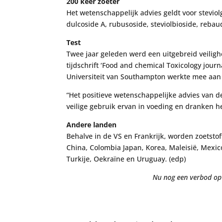
200 keer zoeter
Het wetenschappelijk advies geldt voor stevio
dulcoside A, rubusoside, steviolbioside, rebau
Test
Twee jaar geleden werd een uitgebreid veilig
tijdschrift ‘Food and chemical Toxicology jou
Universiteit van Southampton werkte mee aan
“Het positieve wetenschappelijke advies van d
veilige gebruik ervan in voeding en dranken h
Andere landen
Behalve in de VS en Frankrijk, worden zoetstoff
China, Colombia Japan, Korea, Maleisië, Mexic
Turkije, Oekraïne en Uruguay. (edp)
Nu nog een verbod op