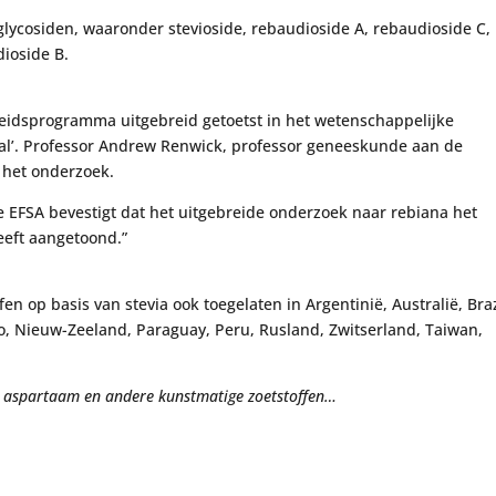
lglycosiden, waaronder stevioside, rebaudioside A, rebaudioside C,
dioside B.
heidsprogramma uitgebreid getoetst in het wetenschappelijke
rnal’. Professor Andrew Renwick, professor geneeskunde aan de
 het onderzoek.
e EFSA bevestigt dat het uitgebreide onderzoek naar rebiana het
eeft aangetoond.”
en op basis van stevia ook toegelaten in Argentinië, Australië, Braz
o, Nieuw-Zeeland, Paraguay, Peru, Rusland, Zwitserland, Taiwan,
 aspartaam en andere kunstmatige zoetstoffen…