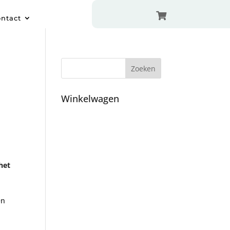

ntact
Winkelwagen
het
en