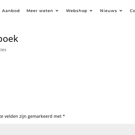
Aanbod
Meer weten
Webshop
Nieuws
Co
boek
ties
te velden zijn gemarkeerd met
*