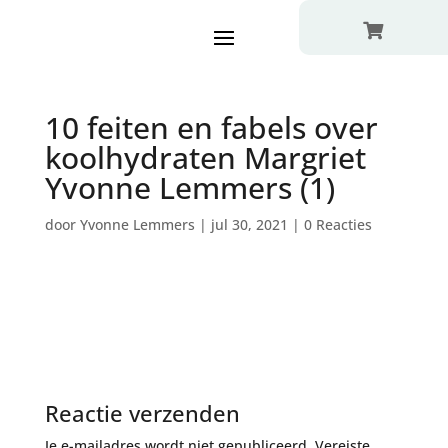

10 feiten en fabels over
koolhydraten Margriet
Yvonne Lemmers (1)
door
Yvonne Lemmers
|
jul 30, 2021
|
0 Reacties
Reactie verzenden
Je e-mailadres wordt niet gepubliceerd.
Vereiste