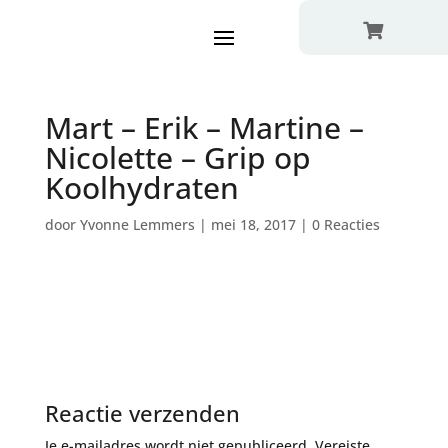

Mart – Erik – Martine –
Nicolette – Grip op
Koolhydraten
door
Yvonne Lemmers
|
mei 18, 2017
|
0 Reacties
Reactie verzenden
Je e-mailadres wordt niet gepubliceerd.
Vereiste