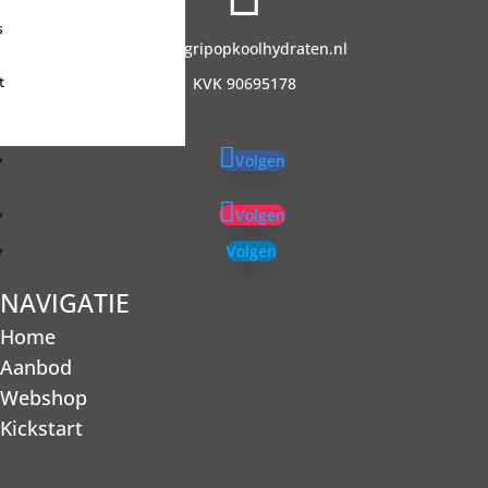
s
info@gripopkoolhydraten.nl
t
KVK 90695178
Volgen
Volgen
Volgen
NAVIGATIE
Home
Aanbod
Webshop
Kickstart