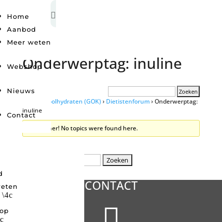

Home
Aanbod
Meer weten
Onderwerptag: inuline
Webshop
Nieuws
Grip op Koolhydraten (GOK)
›
Dietistenforum
›
Onderwerptag:
inuline
Contact
Oh, bother! No topics were found here.
Zoeken
Winkelwagen
naar:
d
CONTACT
weten

op