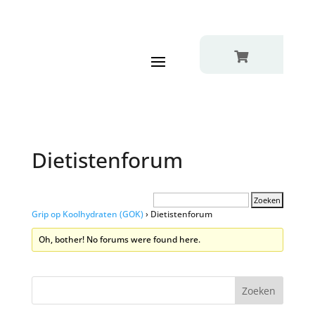

Dietistenforum
Grip op Koolhydraten (GOK)
›
Dietistenforum
Oh, bother! No forums were found here.