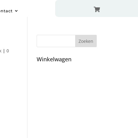

ntact
k
|
0
Winkelwagen