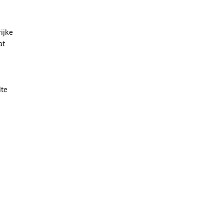
ijke
at
lte