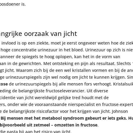
oosdoener is.
angrijke oorzaak van jicht
 invloed is op een ziekte, moet je eerst ongeveer weten hoe de zie
 hoge concentratie urinezuur in het bloed. Urinezuur op zich is nie
r wanneer de spiegels te hoog oplopen, kan het in de vorm van
n in de gewrichten. Met ontsteking en pijn als resultaat. Slechts 
t jicht. Waarom zich bij de een wel kristallen vormen en bij de an
oge urinezuurspiegels zijn wel nodig om jicht te kunnen krijgen. Si
tose
de urinezuurspiegels bij alle mensen fors verhoogt. Kristalsui
oeding de belangrijkste fructoseleverancier. Uit diverse
identie van jicht wereldwijd gelijke tred houdt met de
rs, onder wie de vooraanstaande nierspecialist en fructose-exper
de belangrijkste risicofactor voor het krijgen van jicht. Johnson
.
Bij mensen met het metabool syndroom gebeurt er iets geks. H
bijvoorbeeld uit zetmeel – omzetten in fructose
.
 pasta bij aan het risico van jicht.