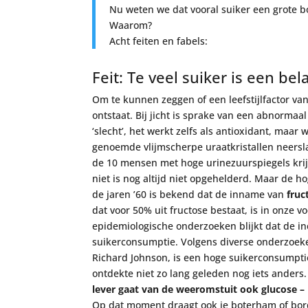
Nu weten we dat vooral suiker een grote b
Waarom?
Acht feiten en fabels:
Feit: Te veel suiker is een bel
Om te kunnen zeggen of een leefstijlfactor van
ontstaat. Bij jicht is sprake van een abnormaal
‘slecht’, het werkt zelfs als antioxidant, maa
genoemde vlijmscherpe uraatkristallen neerslaa
de 10 mensen met hoge urinezuurspiegels krijg
niet is nog altijd niet opgehelderd. Maar de h
de jaren ’60 is bekend dat de inname van
fruc
dat voor 50% uit fructose bestaat, is in onze v
epidemiologische onderzoeken blijkt dat de inc
suikerconsumptie. Volgens diverse onderzoeke
Richard Johnson, is een hoge suikerconsumptie 
ontdekte niet zo lang geleden nog iets anders
lever gaat van de weeromstuit ook glucose – 
Op dat moment draagt ook je boterham of bordje