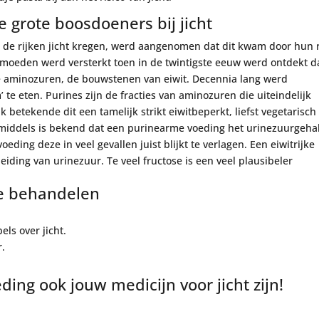
de grote boosdoeners bij jicht
en de rijken jicht kregen, werd aangenomen dat dit kwam door hun r
ermoeden werd versterkt toen in de twintigste eeuw werd ontdekt d
e aminozuren, de bouwstenen van eiwit. Decennia lang werd
te eten. Purines zijn de fracties van aminozuren die uiteindelijk
 betekende dit een tamelijk strikt eiwitbeperkt, liefst vegetarisch
Inmiddels is bekend dat een purinearme voeding het urinezuurgeha
eding deze in veel gevallen juist blijkt te verlagen. Een eiwitrijke
eiding van urinezuur. Te veel fructose is een veel plausibeler
 te behandelen
els over jicht.
r.
ing ook jouw medicijn voor jicht zijn!