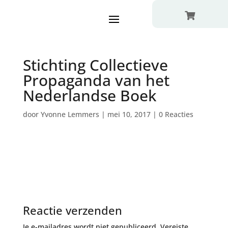

Stichting Collectieve
Propaganda van het
Nederlandse Boek
door
Yvonne Lemmers
|
mei 10, 2017
|
0 Reacties
Reactie verzenden
Je e-mailadres wordt niet gepubliceerd.
Vereiste