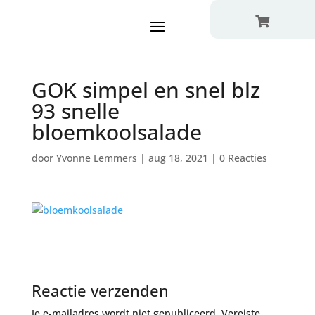

GOK simpel en snel blz
93 snelle
bloemkoolsalade
door
Yvonne Lemmers
|
aug 18, 2021
|
0 Reacties
Reactie verzenden
Je e-mailadres wordt niet gepubliceerd.
Vereiste