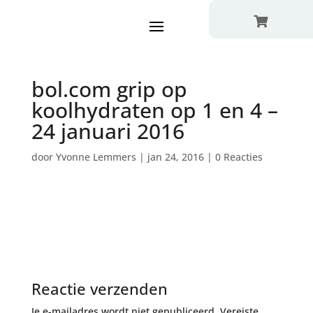

bol.com grip op
koolhydraten op 1 en 4 –
24 januari 2016
door
Yvonne Lemmers
|
jan 24, 2016
|
0 Reacties
Reactie verzenden
Je e-mailadres wordt niet gepubliceerd.
Vereiste