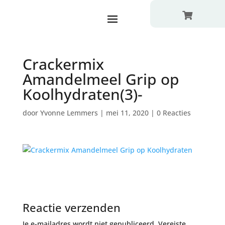

Crackermix
Amandelmeel Grip op
Koolhydraten(3)-
door
Yvonne Lemmers
|
mei 11, 2020
|
0 Reacties
Reactie verzenden
Je e-mailadres wordt niet gepubliceerd.
Vereiste