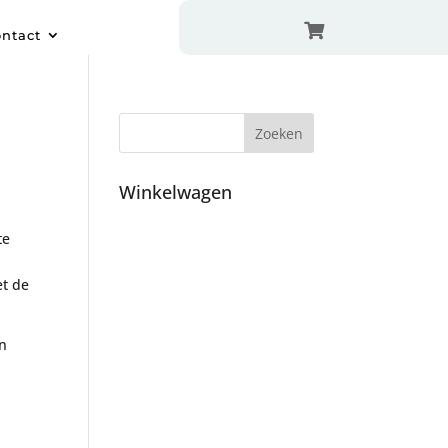

ntact
Winkelwagen
te
et de
en