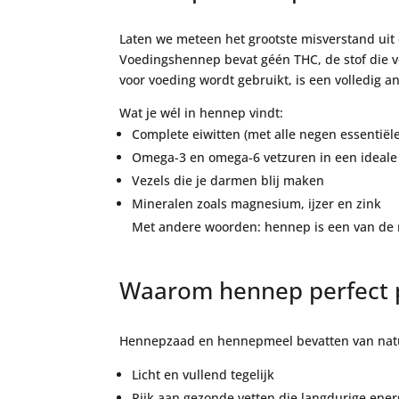
Laten we meteen het grootste misverstand uit
Voedingshennep bevat géén THC, de stof die ver
voor voeding wordt gebruikt, is een volledig an
Wat je wél in hennep vindt:
Complete eiwitten (met alle negen essentië
Omega-3 en omega-6 vetzuren in een ideale
Vezels die je darmen blij maken
Mineralen zoals magnesium, ijzer en zink
Met andere woorden: hennep is een van de
Waarom hennep perfect p
Hennepzaad en hennepmeel bevatten van natur
Licht en vullend tegelijk
Rijk aan gezonde vetten die langdurige ener