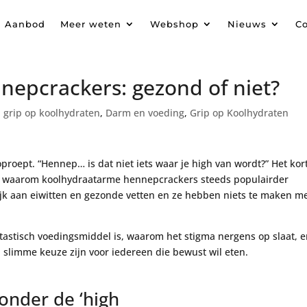
Aanbod
Meer weten
Webshop
Nieuws
Co
epcrackers: gezond of niet?
 grip op koolhydraten
,
Darm en voeding
,
Grip op Koolhydraten
proept. “Hennep… is dat niet iets waar je high van wordt?” Het kor
ies waarom koolhydraatarme hennepcrackers steeds populairder
rijk aan eiwitten en gezonde vetten en ze hebben niets te maken m
.
tastisch voedingsmiddel is, waarom het stigma nergens op slaat, 
limme keuze zijn voor iedereen die bewust wil eten.
onder de ‘high